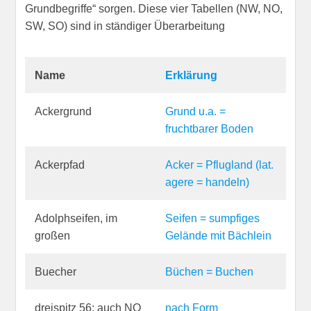
Grundbegriffe“ sorgen. Diese vier Tabellen (NW, NO,
SW, SO) sind in ständiger Überarbeitung
Name
Erklärung
Ackergrund
Grund u.a. =
fruchtbarer Boden
Ackerpfad
Acker = Pflugland (lat.
agere = handeln)
Adolphseifen, im
Seifen = sumpfiges
großen
Gelände mit Bächlein
Buecher
Büchen = Buchen
dreispitz 56; auch NO
nach Form