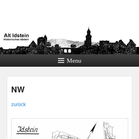
Alt Idstein
Historisches Idstein
Menu
NW
zurück