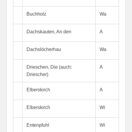
Buchholz
Wa
Dachskauten, An den
A
Dachslöcherhau
Wa
Drieschen, Die (auch:
A
Driescher)
Elberskirch
A
Elberskirch
Wi
Entenpfuhl
Wi