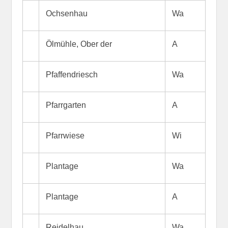
Ochsenhau
Wa
Ölmühle, Ober der
A
Pfaffendriesch
Wa
Pfarrgarten
A
Pfarrwiese
Wi
Plantage
Wa
Plantage
A
Reidelhau
Wa