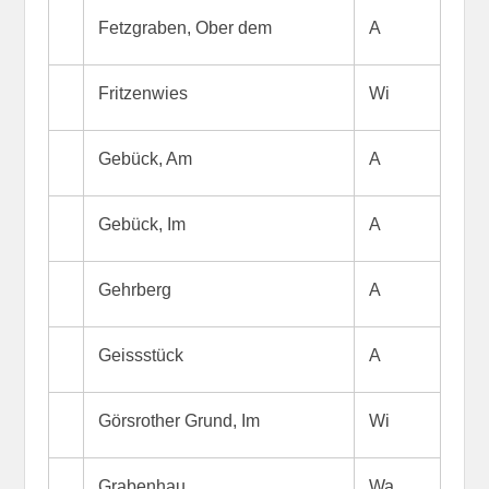
Fetzgraben, Ober dem
A
Fritzenwies
Wi
Gebück, Am
A
Gebück, Im
A
Gehrberg
A
Geissstück
A
Görsrother Grund, Im
Wi
Grabenhau
Wa