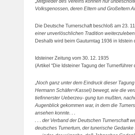
„
Mitglieder des Vereins können nur unbeschol
Volksgenossen, deren Eltern und Großeltern Ar
Die Deutsche Turnerschaft beschloß am 23. 11. 
einer unverlöschlichen Tradition weiterzuleben
Deshalb wird beim Gauturntag 1936 in Idstei
Idsteiner Zeitung vom 30. 12. 1935
(Artikel “Die Idsteiner Tagung der Turnerführe
„
Noch ganz unter dem Eindruck dieser Tagung (v
Hermann Schäfer=Kassel) bewegt, wie die veran
tiefinnerster Ueberzeu- gung tun mußten, nach
Augenblick gekommen war, in dem die Turnersch
ansehen konnte. . .
. . . der Verband der Deutschen Turnerschaft w
deutsches Turnertum, der tunerische Gedanke i