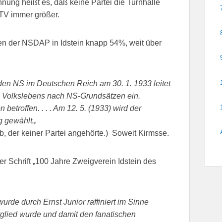
hnung heißt es, daß keine Partei die Turnhalle
 TV immer größer.
en der NSDAP in Idstein knapp 54%, weit über
en NS im Deutschen Reich am 30. 1. 1933 leitet
 Volkslebens nach NS-Grundsätzen ein.
etroffen. . . . Am 12. 5. (1933) wird der
g gewählt
„.
b, der keiner Partei angehörte.) Soweit Kirmsse.
er Schrift „100 Jahre Zweigverein Idstein des
rde durch Ernst Junior raffiniert im Sinne
tglied wurde und damit den fanatischen