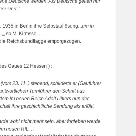
tene Deutsche werden. Als Deutsche gelten nur
ier sind.
“
1935 in Berlin ihre Selbstauflösung, „
um in
.
„, so M. Kirmsse. .
n die Reichsbundflagge emporgezogen.
r des Gaues 12 Hessen”) :
om 23. 11. ) stehend, schilderte er (Gauführer
twortlichen Turnführer den Schritt aus
dem im neuen Reich Adolf Hitlers nun der
aft ihre geschichtliche Sendung als erfüllt
erde wohl nicht mehr sein, aber fortleben werde
m neuen RfL. . .