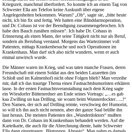
Kriegszeit, manchmal überfordert. So konnte ich an einem Tag von
Schwester Ella am Telefon keine Auskunft über eigene
Angelegenheiten bekommen. Warum? „Oh“, sagte sie, „bitte heute
nicht, ich bin fix und fertig. Wir hatten eine Blinddarmoperation,
und Dr. Cohaus ist vor der Beendigung zusammengebrochen. Ich
habe den Bauch zunähen müssen“. Ich habe Dr. Cohaus in
Erinnerung als einen Mann, der seine Tätigkeit nicht nur als Beruf,
sondern als Berufung verstand. Morgens das Wartezimmer voll
Patienten, mittags Krankenbesuche und noch Operationen im
Krankenhaus. Man darf sich also nicht wundern, wenn er auch
einmal unwirsch wurde.
Die Männer waren im Krieg, und was taten manche Frauen, deren
Freundschaft mit einem Soldat aus den beiden Lazaretten (im
Schloß und im Kalmenhof) nicht ohne Folgen blieb? Man verzeihe
mir, daß ich das traurige Thema einen Fastnachtshumoristen erklären
lasse. In der ersten Fastnachtsveranstaltung nach dem Krieg sagte
ein Wörsdorfer Büttenredner am Ende seines Vortrags: „…es gab
kaa Zwilling un kaa Drilling, sie woarn beim Wunnerdockter…..!“
Den Namen, der sich auf Drilling reimte, verschwieg der Humorist,
so will ich ihn auch nicht nennen, aber der ganze Saal brüllte ihn
laut heraus. Die meisten Patienten des „Wunderdoktors“ mußten
dann von Dr. Cohaus im Krankenhaus behandelt werden. Auf die
Karteikarte, die auch für die Abrechnung diente, hatte Schwester
Ella dann eingetragen „Blutungen, Abrasio“. Man nahm es damals