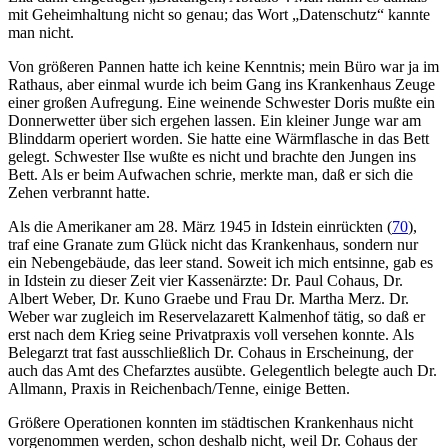
mit Geheimhaltung nicht so genau; das Wort „Datenschutz“ kannte
man nicht.
Von größeren Pannen hatte ich keine Kenntnis; mein Büro war ja im
Rathaus, aber einmal wurde ich beim Gang ins Krankenhaus Zeuge
einer großen Aufregung. Eine weinende Schwester Doris mußte ein
Donnerwetter über sich ergehen lassen. Ein kleiner Junge war am
Blinddarm operiert worden. Sie hatte eine Wärmflasche in das Bett
gelegt. Schwester Ilse wußte es nicht und brachte den Jungen ins
Bett. Als er beim Aufwachen schrie, merkte man, daß er sich die
Zehen verbrannt hatte.
Als die Amerikaner am 28. März 1945 in Idstein einrückten (
70
),
traf eine Granate zum Glück nicht das Krankenhaus, sondern nur
ein Nebengebäude, das leer stand. Soweit ich mich entsinne, gab es
in Idstein zu dieser Zeit vier Kassenärzte: Dr. Paul Cohaus, Dr.
Albert Weber, Dr. Kuno Graebe und Frau Dr. Martha Merz. Dr.
Weber war zugleich im Reservelazarett Kalmenhof tätig, so daß er
erst nach dem Krieg seine Privatpraxis voll versehen konnte. Als
Belegarzt trat fast ausschließlich Dr. Cohaus in Erscheinung, der
auch das Amt des Chefarztes ausübte. Gelegentlich belegte auch Dr.
Allmann, Praxis in Reichenbach/Tenne, einige Betten.
Größere Operationen konnten im städtischen Krankenhaus nicht
vorgenommen werden, schon deshalb nicht, weil Dr. Cohaus der