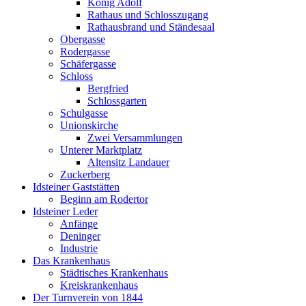
König Adolf
Rathaus und Schlosszugang
Rathausbrand und Ständesaal
Obergasse
Rodergasse
Schäfergasse
Schloss
Bergfried
Schlossgarten
Schulgasse
Unionskirche
Zwei Versammlungen
Unterer Marktplatz
Altensitz Landauer
Zuckerberg
Idsteiner Gaststätten
Beginn am Rodertor
Idsteiner Leder
Anfänge
Deninger
Industrie
Das Krankenhaus
Städtisches Krankenhaus
Kreiskrankenhaus
Der Turnverein von 1844