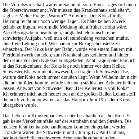
Die Vorratswirtschaft war eine Sache für sich. Eines Tages ruft mich
die Oberschwester an: „Wir müssen das Krankenhaus schließen“,
sagt sie. Meine Frage: „Warum?“ Antwort: „Der Koks für die
Heizung reicht nur noch wenige Tage“. Es hätte keinen Zweck
gehabt zu fragen, warum die Meldung nicht früher erfolgt wäre.
Also Bezugschein beantragen, möglichst telefonisch; eine
schwierige Aufgabe, weil man oft stundenlang versuchen mußte,
eine freie Leitung nach Wiesbaden zur Bezugscheinstelle zu
erhaschen. Der Koks kam per Bahn, wurde von einem Bauern mit
Pferdefuhrwerk entladen, zum Krankenhaus gefahren und hinter
dem Haus vor dem Kokskeller abgeladen. Acht Tage später kam ich
in das Krankenhaus; der Koks lag noch immer vor dem Keller.
Schwester Ella war nicht anwesend, so fragte ich Schwester Ilse,
warum der Koks noch immer draußen liegt. Wenn Wilhelm ihn nicht
alleine einfüllen könnte, würde ich einen städtischen Arbeiter helfen
lassen. Antwort von Schwester Ilse: „Der Keller ist ja voll Koks“.
Ich erinnere mich auch heute noch an die großen Ballen Leinenstoff,
die noch vorhanden waren, als das Haus im Juni 1951 dem Kreis
übergeben wurde.
Das Leben im Krankenhaus war eher beschaulich als hektisch. Es
gab keine Verkehrsunfälle auf der Autobahn und den Straßen. Die
meisten Krankenhausbehandlungen konnten eingeplant werden.
Trotzdem waren die Schwestern und Chirurg Dr. Paul Cohaus,
bedingt durch die erschwerten Arbeitsbedingungen in der