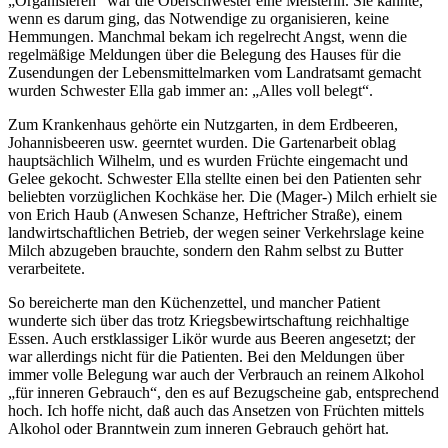
„Organisieren“ war die Oberschwester eine Meisterin. Sie kannte,
wenn es darum ging, das Notwendige zu organisieren, keine
Hemmungen. Manchmal bekam ich regelrecht Angst, wenn die
regelmäßige Meldungen über die Belegung des Hauses für die
Zusendungen der Lebensmittelmarken vom Landratsamt gemacht
wurden Schwester Ella gab immer an: „Alles voll belegt“.
Zum Krankenhaus gehörte ein Nutzgarten, in dem Erdbeeren,
Johannisbeeren usw. geerntet wurden. Die Gartenarbeit oblag
hauptsächlich Wilhelm, und es wurden Früchte eingemacht und
Gelee gekocht. Schwester Ella stellte einen bei den Patienten sehr
beliebten vorzüglichen Kochkäse her. Die (Mager-) Milch erhielt sie
von Erich Haub (Anwesen Schanze, Heftricher Straße), einem
landwirtschaftlichen Betrieb, der wegen seiner Verkehrslage keine
Milch abzugeben brauchte, sondern den Rahm selbst zu Butter
verarbeitete.
So bereicherte man den Küchenzettel, und mancher Patient
wunderte sich über das trotz Kriegsbewirtschaftung reichhaltige
Essen. Auch erstklassiger Likör wurde aus Beeren angesetzt; der
war allerdings nicht für die Patienten. Bei den Meldungen über
immer volle Belegung war auch der Verbrauch an reinem Alkohol
„für inneren Gebrauch“, den es auf Bezugscheine gab, entsprechend
hoch. Ich hoffe nicht, daß auch das Ansetzen von Früchten mittels
Alkohol oder Branntwein zum inneren Gebrauch gehört hat.