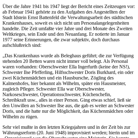
Über die Jahre 1941 bis 1947 liegt der Bericht eines Zeitzeugen vor:
ab Februar 1941 gehörte zu den Aufgaben des Angestellten der
Stadt Idstein Ernst Battenfeld die Verwaltungsarbeit des städtischen
Krankenhauses, soweit es sich nicht um Personalangelegenheiten
handelte. Die Zeit umfaßte vier Jahre und drei Monate des Zweiten
Weltkrieges, sein Ende und den Neuanfang. Er notierte im Januar
1977 seine Erinnerungen, die zwar subjektiv, doch durchaus
aufschlußreich sind:
„Das Krankenhaus wurde als Beleghaus geführt; die zur Verfügung
stehenden 20 Betten waren nicht immer voll belegt. Als Personal
waren vorhanden: Oberschwester Ella Ingerfurth (keine der NS!),
Schwester Ilse Pfefferling, Hilfsschwester Doris Burkhard, ein oder
zwei Küchenmädchen und ein Hausbursche, Zögling des
Kalmenhofes, hier bekannt als Wilhelm, später ein Hausmeister,
zugleich Pfleger. Schwester Ella war Oberschwester,
Narkoseschwester, Operationsschwester, Küchenchefin,
Schreibkraft usw., alles in einer Person. Ging etwas schief, ließ sie
den Unwillen an Schwester Ilse aus, die gab es weiter an Schwester
Doris, und die hatte nur die Möglichkeit, das Küchenmädchen oder
Wilhelm zu rügen.
Sehr viel mußte in den letzten Kriegsjahren und in der Zeit bis zur
Währungsreform (20. Juni 1948) improvisiert werden; hierin und im