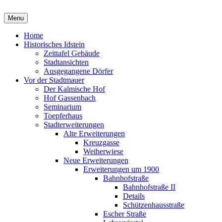
Alt Idstein
Menu
Historisches Idstein
Hauptmenü
Home
Historisches Idstein
Zeittafel Gebäude
Stadtansichten
Ausgegangene Dörfer
Vor der Stadtmauer
Der Kalmische Hof
Hof Gassenbach
Seminarium
Toepferhaus
Stadterweiterungen
Alte Erweiterungen
Kreuzgasse
Weiherwiese
Neue Erweiterungen
Erweiterungen um 1900
Bahnhofstraße
Bahnhofstraße II
Details
Schützenhausstraße
Escher Straße