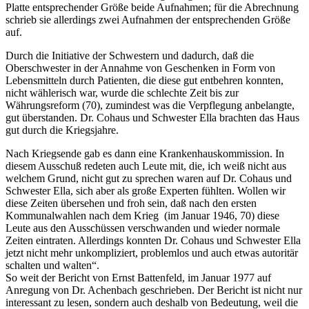
Platte entsprechender Größe beide Aufnahmen; für die Abrechnung
schrieb sie allerdings zwei Aufnahmen der entsprechenden Größe
auf.
Durch die Initiative der Schwestern und dadurch, daß die
Oberschwester in der Annahme von Geschenken in Form von
Lebensmitteln durch Patienten, die diese gut entbehren konnten,
nicht wählerisch war, wurde die schlechte Zeit bis zur
Währungsreform (70), zumindest was die Verpflegung anbelangte,
gut überstanden. Dr. Cohaus und Schwester Ella brachten das Haus
gut durch die Kriegsjahre.
Nach Kriegsende gab es dann eine Krankenhauskommission. In
diesem Ausschuß redeten auch Leute mit, die, ich weiß nicht aus
welchem Grund, nicht gut zu sprechen waren auf Dr. Cohaus und
Schwester Ella, sich aber als große Experten fühlten. Wollen wir
diese Zeiten übersehen und froh sein, daß nach den ersten
Kommunalwahlen nach dem Krieg (im Januar 1946, 70) diese
Leute aus den Ausschüssen verschwanden und wieder normale
Zeiten eintraten. Allerdings konnten Dr. Cohaus und Schwester Ella
jetzt nicht mehr unkompliziert, problemlos und auch etwas autoritär
schalten und walten“.
So weit der Bericht von Ernst Battenfeld, im Januar 1977 auf
Anregung von Dr. Achenbach geschrieben. Der Bericht ist nicht nur
interessant zu lesen, sondern auch deshalb von Bedeutung, weil die