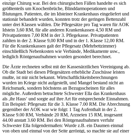
einzige Chirurg war. Bei den chirurgischen Fällen handelte es sich
größtenteils um Knochenbrüche, Blinddarmoperationen und
Blutungen. Patienten, die im Idsteiner Krankenhaus eingeliefert und
stationär behandelt wurden, konnten trotz der geringen Bettenzahl
unter drei Klassen wählen. Die Pflegesätze pro Tag waren für AOK
Idstein 3,60 RM, für alle anderen Krankenkassen 4,50 RM und
Privatpatienten 7,00 RM in der 3. Pflegekasse. Privatpatienten
zahlten in der 2. Klasse 9,00 RM und in der 1. Klasse 12,00 RM.
Für die Krankenkassen galt der Pflegesatz (Mehrbettzimmer)
einschließlich Nebenkosten wie Verbände, Medikamente usw.,
lediglich Röntgenaufnahmen wurden gesondert berechnet.
Die Ärzte rechneten selbst mit der Kassenärztlichen Vereinigung ab.
Ob die Stadt bei diesen Pflegesätzen erhebliche Zuschüsse leisten
mußte, ist mir nicht bekannt. Wirtschaftlichkeitsberechnungen
wurden im Kriege nicht aufgestellt, und Mangel bestand nicht an
Reichsmark, sondern höchstens an Bezugsscheinen für alles
mögliche. Außerdem betrachtete Schwester Ella das Krankenhaus
als ,ihr Haus‘ und sorgte auf ihre Art für entsprechende Einnahmen.
Ein Beispiel: Pflegesatz für die 3. Klasse 7.00 RM. Die Abrechnung
gegenüber der AOK war wie folgt: 1 Tag Aufenthalt in der 2.
Klasse 9.00 RM, Verbände 20 RM, Arzneien 15 RM, insgesamt
44.00 anstatt 3.60 RM. Bei den Röntgenaufnahmen verfuhr
Schwester Ella folgendermaßen: Wurde z.B. ein Daumen einmal
von oben und einmal von der Seite geröntgt, so machte sie auf einer