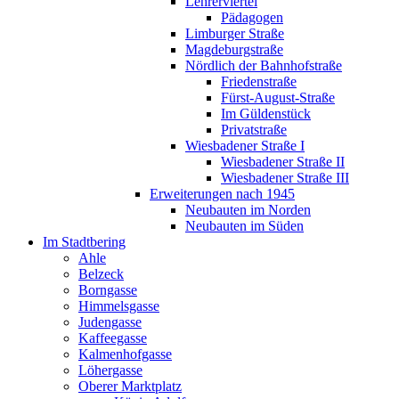
Lehrerviertel
Pädagogen
Limburger Straße
Magdeburgstraße
Nördlich der Bahnhofstraße
Friedenstraße
Fürst-August-Straße
Im Güldenstück
Privatstraße
Wiesbadener Straße I
Wiesbadener Straße II
Wiesbadener Straße III
Erweiterungen nach 1945
Neubauten im Norden
Neubauten im Süden
Im Stadtbering
Ahle
Belzeck
Borngasse
Himmelsgasse
Judengasse
Kaffeegasse
Kalmenhofgasse
Löhergasse
Oberer Marktplatz